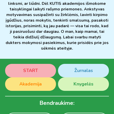
linksmi, ar liūdni. Dėl KUTIS akademijos išmokome
taisyklingai laikyti rašymo priemones. Ankstyvas
motyvavimas susipažinti su žirklėmis, lavinti kirpimo
įgūdžius, noras mokytis, tenkinti smalsumą, pasakoti
istorijas, prisiminti, ką jau padarė — visa tai rodo, kad
ji pasiruošusi dar daugiau. O man, kaip mamai, tai
teikia didžiulį džiaugsmą. Labai svarbu matyti
dukters mokymosi pasiekimus, kurie prisidės prie jos
sėkmės ateityje.
START
Žurnalas
Akademija
Knygelės
Bendraukime: