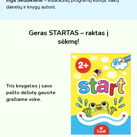
Inga Šeduikienė
– edukacinių programų kūrėja, vaikų
dainelių ir knygų autorė.
Geras STARTAS – raktas į
sėkmę!
Tris knygeles į savo
pašto dėžutę gausite
gražiame voke.