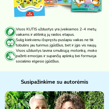
Visos KUTIS užduotys yra įveikiamos 2-4 metų
vaikams ir atitinką jų raidos etapus.
Sulig kiekvienu išspręstu puslapiu vaikas ne tik
tobulins jau turimus įgūdžius, bet ir įgis vis naujų.
Visos užduotys lavina smulkiąją motoriką, moko
pažinti emocijas ir supančią aplinką bei formuoja
socialinio elgesio įgūdžius.
Susipažinkime su autorėmis