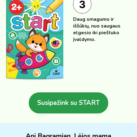
Daug smagumo ir
iššūkių, nuo saugaus
elgesio iki pieštuko
įvaldymo.
Susipažink su START
Ani Bagramian, Lėjos mama