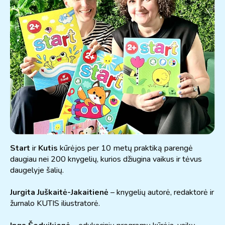
Start
ir
Kutis
kūrėjos per 10 metų praktiką parengė
daugiau nei 200 knygelių, kurios džiugina vaikus ir tėvus
daugelyje šalių.
Jurgita Juškaitė-Jakaitienė
– knygelių autorė, redaktorė ir
žurnalo KUTIS iliustratorė.