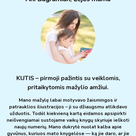
KUTIS – pirmoji pažintis su veiklomis,
pritaikytomis mažylio amžiui.
Mano mažylę labai motyvavo žaismingos ir
patrauklios iliustracijos – ji su džiaugsmu atlikdavo
užduotis. Todėl kiekvieną kartą eidamos apsipirkti
neišvengiamai sustojame vaikų knygų skyriuje ieškoti
naujų numerių. Mano dukrytė nuolat kalba apie
gyvūnus, kuriuos mato knygelėse — ką jie daro, ar jie